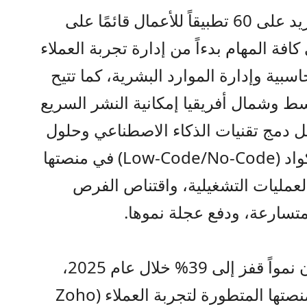
وتوفر محفظة حلول «زوهو» ما يزيد على 60 تطبيقاً للأعمال قائمًا على
افة المهام بدءاً من إدارة تجربة العملاء
اسبية وإدارة الموارد البشرية، كما تتيح
 وشمال أفريقيا إمكانية النشر السريع
 دمج تقنيات الذكاء الاصطناعي وحلول
واد
(Low-Code/No-Code)
في منصتها
لعمليات التشغيلية، واقتناص الفرص
تسارعة، ودفع عجلة نموه
ا
.
في الأردن نمواً قفز إلى 39% خلال عام 2025،
صتها المتطورة لتجربة العملاء
(Zoho