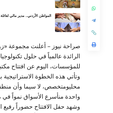
المواطن الأردني.. مدير مالي لعائلة 
صراحة نيوز –
أعلنت
مجموعة
«زو
الرائدة عالمياً في حلول تكنولوجي
للمؤسسات
، اليوم عن افتتاح مكت
وتأتي
هذه
الخطوة
الاستراتيجية
ب
محلي
ومتخصص،
لا
سيما
وأن
منطق
واحدة
من
أسرع
الأسواق
نمواً
في
م
وشهد حفل الافتتاح حضوراً رفيع 