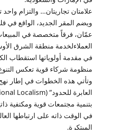
علامتان تجاريتان… والتزام واحد ت
ويضم المقر الجديد، الواقع في قل
عمّان
،
فرقاً
متخصصة في المبيعات،
العملاء
لخدمة منطقة الشرق الأوسط
في مقدمة أولوياتها استقطاب الكف
منظومة شركاء قوية تعكس
التنو
وتأتي هذه الخطوات
في إطار
نهج
العابرة للحدود” (
ional Localism
بتنمية مجتمعات قوية ومكتفية ذاتيا
في الوقت ذاته على ارتباطها العا
المبتكرة.