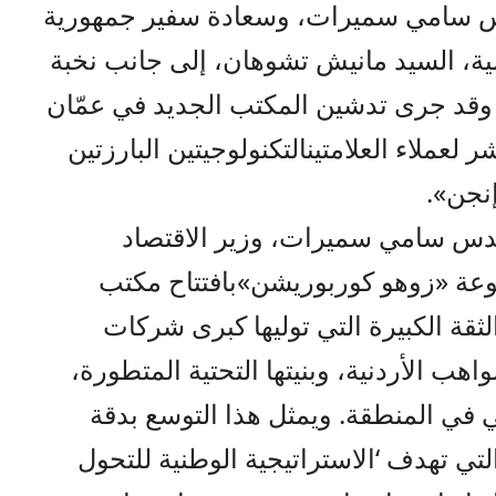
س سامي سميرات
، وسعادة سفير جمهورية
شمية، السيد مانيش تشوهان
، إلى جانب نخبة
. وقد جرى تدشين المكتب الجديد في
عمّان
شر لعملاء
العلامتين
التكنولوجيتين البارزتين
نجن».
ندس سامي سميرات، وزير الاقتصاد
وعة
«زوهو كوربوريشن»
بافتتاح مكتب
قة الكبيرة التي توليها كبرى شركات
واهب الأردنية، وبنيتها التحتية المتطورة،
ي في المنطقة. ويمثل هذا التوسع بدقة
تي تهدف ‘الاستراتيجية الوطنية للتحول