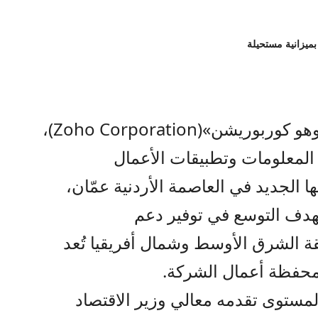
بميزانية مستحيلة
هو كوربوريشن»
(
Zoho Corporation
)
،
ا المعلومات وتطبيقات الأعمال
بها الجديد في
العاصمة
الأردنية
عمّان
،
هدف
التوسع
في
توفير
دعم
ة
الشرق
الأوسط
وشمال
أفريقيا
تُعد
حفظة
أعمال
الشركة
.
المستوى تقدمه
معالي وزير الاقتصاد