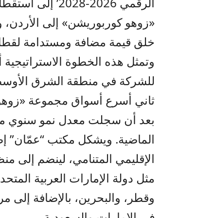
الرقمي 2026-2028’ إلى استقطابها واستدامتها. ونحن نرحب
«زوهو كوربوريشن» إلى الأردن
،
و
خلق قيمة مضافة ومستدامة لقطاع 
وتمثل هذه الخطوة الاستراتيجية
للشركة في منطقة الشرق الأوسط
ثاني أسرع أسواق مجموعة
«زوهو
الماضية. ويشكل مكتب “
عمّان
” إ
الإقليمي المتنامي، لينضم إلى منظ
مثل دولة الإمارات العربية المتحد
وقطر، والبحرين،
بالإضافة إلى
مرا
في الإمارات والسعودية
.