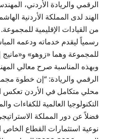
الرقمي والريادة
الأردني
،
المهند
الهند لدى المملكة الأردنية الها
من القيادات الإقليمية للمجموعة
رسمياً ليقدم خدماته ودعمه المبا
للمجموعة
وهما
«زوهو» و«مانيج إ
وبه
ذ
ه المناسبة صرح معالي المه
الرقمي والريادة:
“إن خطوة مجم
محلي متكامل في الأردن
ت
عكس الث
التكنولوجيا العالمية للكفاءات والم
فضلاً عن دور المملكة الاستراتيج
نوعية استثمارات القطاع الخاص ال