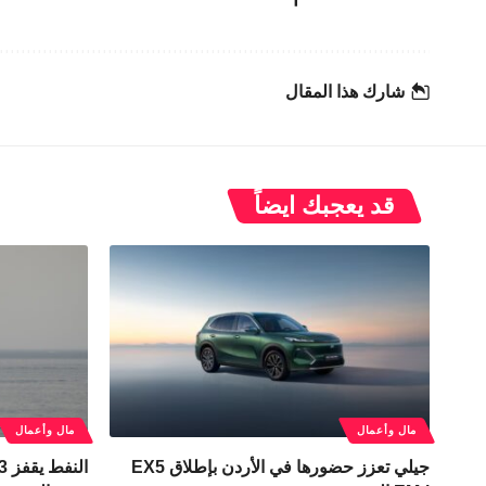
شارك هذا المقال
قد يعجبك ايضاً
مال وأعمال
مال وأعمال
جيلي تعزز حضورها في الأردن بإطلاق EX5