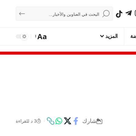
Aa
ضة
المزيد
شارك
3 د للقراءة