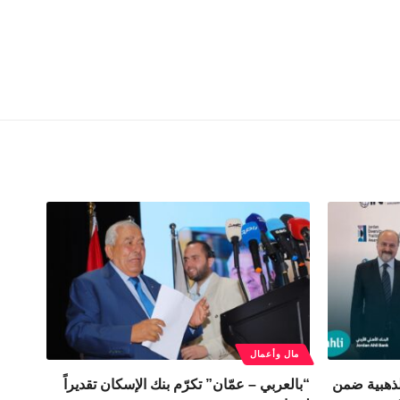
مال وأعمال
الذهبية ضمن
“بالعربي – عمّان” تكرّم بنك الإسكان تقديراً