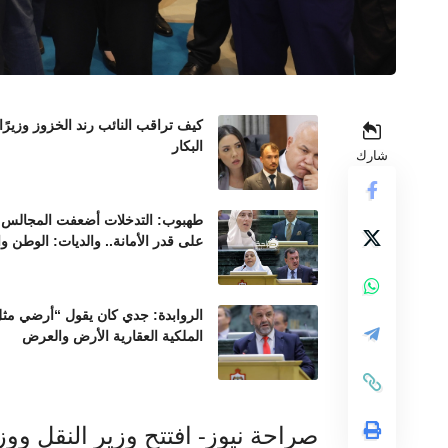
كيف تراقب النائب رند الخزوز وزيرً
البكار
شارك
طهبوب: التدخلات أضعفت المجالس ال
على قدر الأمانة.. والديات: الوطن و
الروابدة: جدي كان يقول “أرضي مثل 
الملكية العقارية الأرض والعرض
صراحة نيوز- افتتح وزير النقل ووز