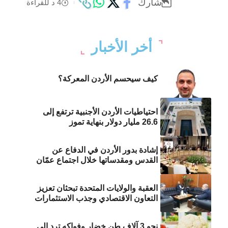
شارك
4 د للقراءة
أخر الأخبار
كيف سيحسم الأردن المعركة؟
احتياطيات الأردن الأجنبية ترتفع إلى
26.6 مليار دولار بنهاية تموز
إشادة بدور الأردن في الدفاع عن
القدس ومقدساتها خلال اجتماع عمّان
العقبة والولايات المتحدة تبحثان تعزيز
التعاون الاقتصادي وجذب الاستثمارات
نحو 3 آلاف طن خضار وفواكه ترد إلى