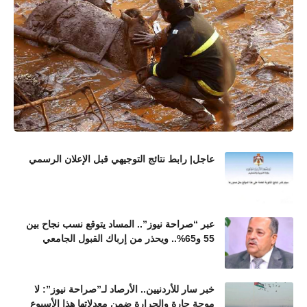
عاجل| رابط نتائج التوجيهي قبل الإعلان الرسمي
عبر “صراحة نيوز”.. المساد يتوقع نسب نجاح بين
55 و65%.. ويحذر من إرباك القبول الجامعي
خبر سار للأردنيين.. الأرصاد لـ”صراحة نيوز”: لا
موجة حارة والحرارة ضمن معدلاتها هذا الأسبوع