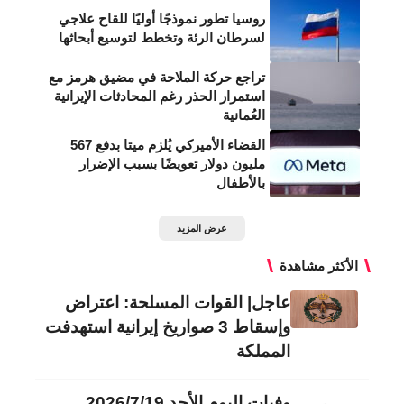
روسيا تطور نموذجًا أوليًا للقاح علاجي
لسرطان الرئة وتخطط لتوسيع أبحاثها
تراجع حركة الملاحة في مضيق هرمز مع
استمرار الحذر رغم المحادثات الإيرانية
العُمانية
القضاء الأميركي يُلزم ميتا بدفع 567
مليون دولار تعويضًا بسبب الإضرار
بالأطفال
عرض المزيد
الأكثر مشاهدة
عاجل| القوات المسلحة: اعتراض
وإسقاط 3 صواريخ إيرانية استهدفت
المملكة
وفيات اليوم الأحد 2026/7/19