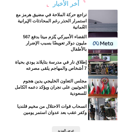
أخر الأخبار
تراجع حركة الملاحة في مضيق هرمز مع
استمرار الحذر رغم المحادثات الإيرانية
العُمانية
القضاء الأميركي يُلزم ميتا بدفع 567
مليون دولار تعويضًا بسبب الإضرار
بالأطفال
إطلاق نار في مدرسة بتايلاند يودي بحياة
7 أشخاص والمهاجم يلقى مصرعه
مجلس التعاون الخليجي يدين هجوم
الحوثيين على نجران ويؤكد دعمه الكامل
للسعودية
انسحاب قوات الاحتلال من مخيم قلنديا
وكفر عقب بعد عدوان استمر يومين
عرض المزيد