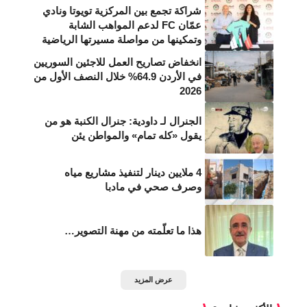
شراكة تجمع بين المركزية تويوتا ونادي
عمّان FC لدعم المواهب الشابة
وتمكينها من مواصلة مسيرتها الرياضية
انخفاض تصاريح العمل للاجئين السوريين
في الأردن 64.9% خلال النصف الأول من
2026
الجنرال لـ داودية: جنرال الكنبة هو من
يقول «كله تمام» والمواطن يئن
4 ملايين دينار لتنفيذ مشاريع مياه
وصرف صحي في مادبا
هذا ما تعلّمته من مهنة التصوير…
عرض المزيد