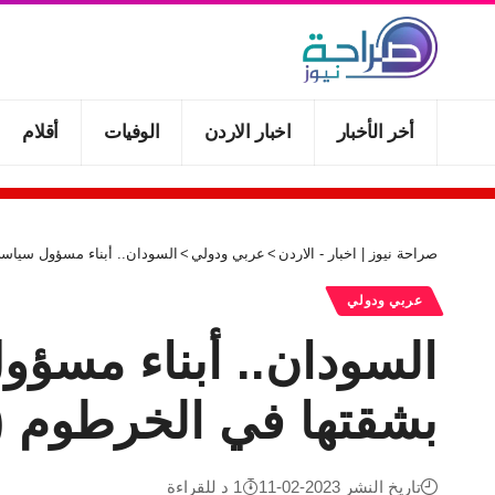
أخر الأخبار
اخبار الاردن
الوفيات
أقلام
صراحة نيوز | اخبار - الاردن
>
عربي ودولي
>
السودان.. أبناء مسؤول سياسي
عربي ودولي
السودان.. أبناء مسؤو
بشقتها في الخرطوم 
تاريخ النشر 2023-02-11
1 د للقراءة