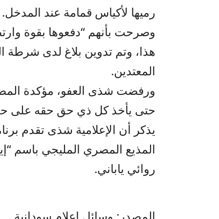
رميها لأكياس قمامة عند المدخل.
وصرحت بأنهم “دفعوها بقوة وارت
هذا، وتم تدوين بلاغ لدى شرطة 
المعتدين.
ورفضت شذى العفو، مؤكدة المضي ف
حتى يأخذ كل ذي حق حقه على حد 
يذكر أن الإعلامية شذى تقدم برنا
المذيع المصري المليجي باسم “إي
روائي ياباني.
المصدر: وسائل إعلام سودانية