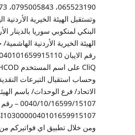
065523190، 0795005843، 0791406673 ،0791200838
وتستقبل الهيئة الخيرية الأردنية 
البنكي لمنكوبي سوريا بالدينار ال
CliQ على اسم المستخدم JHCOD
وحساب استقبال التبرعات النقدية ل
الاتحاد/ فرع الوحدات/ باسم الهيئ
040/10/16599/15107
I1030000040101659915107
ومن خلال تطبيق اي فواتيركم من خ