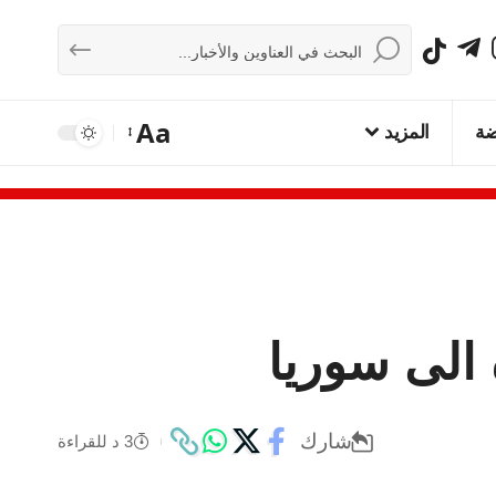
Aa
ضة
المزيد
شارك
3 د للقراءة