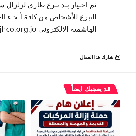
ثم اختيار بند تبرع طارئ لزلزال سو
التبرع للأشخاص من كافة أنحاء الع
الهاشمية الالكتروني www.jhco.org.jo
شارك هذا المقال
قد يعجبك ايضاً