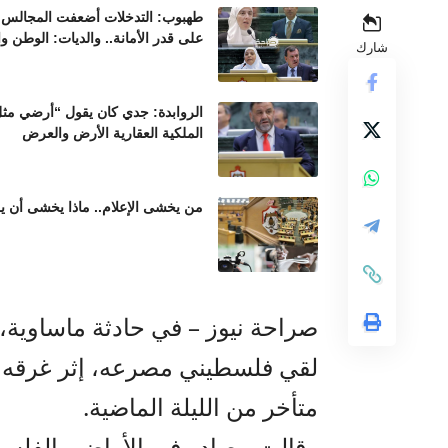
طهبوب: التدخلات أضعفت المجالس ال
على قدر الأمانة.. والديات: الوطن و
شارك
الروابدة: جدي كان يقول “أرضي مثل 
الملكية العقارية الأرض والعرض
من يخشى الإعلام.. ماذا يخشى أن ير
صراحة نيوز – في حادثة ماساوية،
لقي فلسطيني مصرعه، إثر غرقه ف
متأخر من الليلة الماضية.
وقالت مصادر في الأراضي الفلسطين