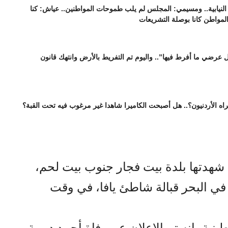
نيابية.. ومسيمي: المجلس لم يلب طموحات المواطنين.. عياش: كنا
المواطن كانا بوصلة التشريعات
عرضي ما أفرط فيها”.. واليوم تم التفريط بالأرض وانتهك قانون
اه الأردنيون؟.. هل أصبحت الكاميرا شاهدا غير مرغوب فيه تحت القبة؟
 شهدتها بلدة بيت فجار جنوب بيت لحم،
ي البحر قبالة شاطئ يافا، في وقت
ية، إنه تم الإعلان عن وفاة أحمد ديرية،