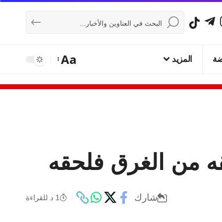
Aa
ضة
المزيد
ه من الغرق فلحقه
شارك
1 د للقراءة