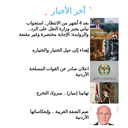
أخر الأخبار
بعد 4 أشهر من الانتظار.. استجواب
نيابي يجبر وزارة النقل على الرد..
والروابدة: الإجابة مختصرة وغير مقنعة
إهداء إلى جيل الختيار والختياره
اعلان صادر عن القوات المسلحة
الأردنية
تهانينا (ميار) .. مبروك التخرج
ضم الضفة الغربية .. وإنعكاساتها
الأردنية