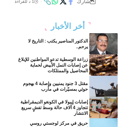
شارك
1 د للقراءة
أخر الأخبار
الدكتور المناصير يكتب : التاريخ لا
يرحم..
زراعة الوسطية تدعو المواطنين للإبلاغ
عن إصابات النمل الأبيض لحماية
المحاصيل والممتلكات
مقتل 3 جنود يمنيين وإصابة 4 بهجوم
حوثي بمسيّرات في مأرب
إصابات إيبولا في الكونغو الديمقراطية
تتجاوز 4 آلاف حالة وسط تفشٍ سريع
الانتشار
حريق في مركز لوجستي روسي