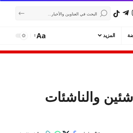
Aa
ضة
المزيد
شئين والناشئات