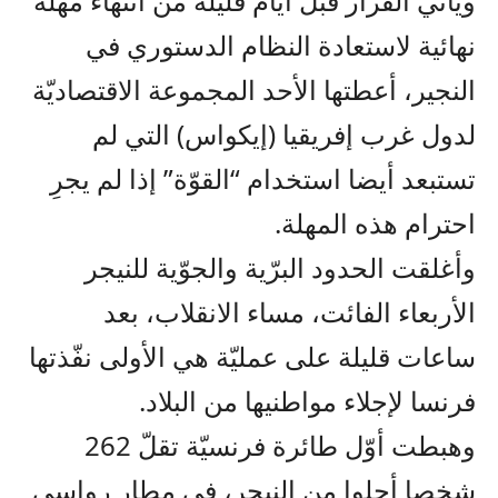
ويأتي القرار قبل أيام قليلة من انتهاء مُهلة
نهائية لاستعادة النظام الدستوري في
النجير، أعطتها الأحد المجموعة الاقتصاديّة
لدول غرب إفريقيا (إيكواس) التي لم
تستبعد أيضا استخدام “القوّة” إذا لم يجرِ
احترام هذه المهلة.
وأغلقت الحدود البرّية والجوّية للنيجر
الأربعاء الفائت، مساء الانقلاب، بعد
ساعات قليلة على عمليّة هي الأولى نفّذتها
فرنسا لإجلاء مواطنيها من البلاد.
وهبطت أوّل طائرة فرنسيّة تقلّ 262
شخصا أجلوا من النيجر، في مطار رواسي