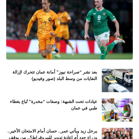
بعد نشر “صراحة نيوز” أمانة عمان تتحرك لإزالة
النفايات من وسط البلد (صور وفيديو)
عيادات تحت الشبهة: وصفات “مخدرة” تُباع بغطاء
طبي في عمان
يرحل زيد ويأتي عمر.. حسان أمام الامتحان الأخير..
وزراء جدد أم إعادة تدوير للبيروقراط؟.. من يوقف