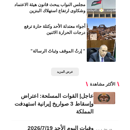
مجلس النواب يبحث قانون هيئة الاعتماد
وشكاوى ارتفاع استهلاك البنزين
أجواء معتدلة الأحد وكتلة حارة ترفع
درجات الحرارة الاثنين
” إرثُ الموقف وثباتُ الرسالة”
عرض المزيد
الأكثر مشاهدة
عاجل| القوات المسلحة: اعتراض
وإسقاط 3 صواريخ إيرانية استهدفت
المملكة
وفيات اليوم الأحد 2026/7/19