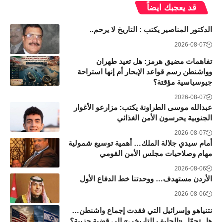
قد يعجبك ايضاً
الدكتور المناصير يكتب : التاريخ لا يرحم..
2026-08-07
تفاهمات مضيق هرمز: هل تعيد طهران
وواشنطن رسم قواعد الإبحار أم إنها استراحة
جيوسياسية مؤقتة؟
2026-08-07
عبدالله موسى الطراونة يكتب: مزارعو الأغوار
الجنوبية يحرسون الأمن الغذائي
2026-08-07
أمام سيدي جلالة الملك… أهمية توسيع شمولية
مهام وصلاحيات مجلس الأمن القومي
2026-08-06
الأردن مستهدف… ووحدتنا خط الدفاع الأول
2026-08-06
نتنياهو وإسرائيل التي فقدت إجماع واشنطن…
هل تحوّل «الحليف التاريخي» إلى قضية حزبية؟