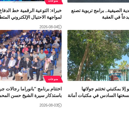
منوعات
ية الصيفية.. برامج تربوية تصنع
خبراء: التوعية الرقمية خط الدفاع 
مبدعاً في العقبة
لمواجهة الاحتيال الإلكتروني المتط
2026-08-04
منوعات
 إلا بمكتبتي تختتم جولاتها
اختتام برنامج “بانوراما رجالات 
نسختها السادس في مكتبات أمانة
باستذكار سيرة الشيخ حسن المحم
2026-08-03