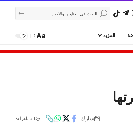
Aa
ضة
المزيد
تها
شارك
1 د للقراءة