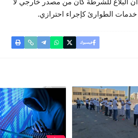
 البلاغ للشرطة كان من مصدر خارجي لا
دمات الطوارئ كإجراء احترازي.
فيسبوك