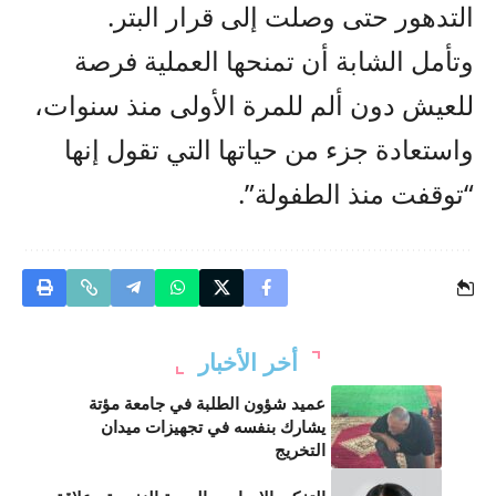
التدهور حتى وصلت إلى قرار البتر.
وتأمل الشابة أن تمنحها العملية فرصة
للعيش دون ألم للمرة الأولى منذ سنوات،
واستعادة جزء من حياتها التي تقول إنها
“توقفت منذ الطفولة”.
أخر الأخبار
عميد شؤون الطلبة في جامعة مؤتة
يشارك بنفسه في تجهيزات ميدان
التخريج