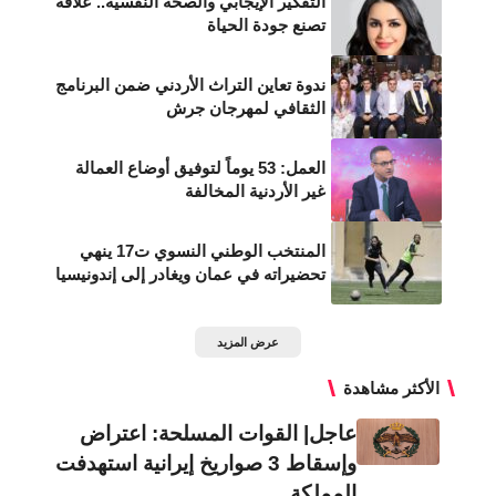
التفكير الإيجابي والصحة النفسية.. علاقة
تصنع جودة الحياة
ندوة تعاين التراث الأردني ضمن البرنامج
الثقافي لمهرجان جرش
العمل: 53 يوماً لتوفيق أوضاع العمالة
غير الأردنية المخالفة
المنتخب الوطني النسوي ت17 ينهي
تحضيراته في عمان ويغادر إلى إندونيسيا
عرض المزيد
الأكثر مشاهدة
عاجل| القوات المسلحة: اعتراض
وإسقاط 3 صواريخ إيرانية استهدفت
المملكة