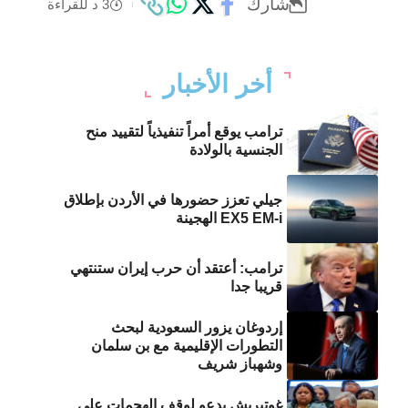
شارك
3 د للقراءة
أخر الأخبار
ترامب يوقع أمراً تنفيذياً لتقييد منح
الجنسية بالولادة
جيلي تعزز حضورها في الأردن بإطلاق
EX5 EM-i الهجينة
ترامب: أعتقد أن حرب إيران ستنتهي
قريبا جدا
إردوغان يزور السعودية لبحث
التطورات الإقليمية مع بن سلمان
وشهباز شريف
غوتيريش يدعو لوقف الهجمات على