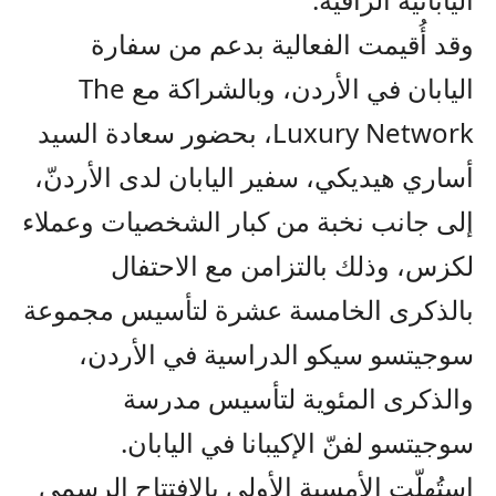
وقد أُقيمت
الفعالية بدعم من سفارة
اليابان في الأردن، وبالشراكة مع
The
Luxury Network
، بحضور سعادة السيد
أساري هيديكي، سفير اليابان لدى الأردن
،
إلى جانب نخبة من كبار الشخصيات وعملاء
لكزس، وذلك بالتزامن مع
الاحتفال
ب
الذكرى الخامسة عشرة لتأسيس مجموعة
سو
ج
يتسو
سيكو الدراسية في ا
لأردن،
والذكرى المئوية لتأسيس مدرسة
سو
ج
يتسو لفن
الإكيبانا في اليابان
.
استُهل
ت الأمسية الأولى
بالافتتاح الرسمي