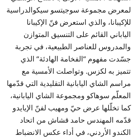
ل
معرض مجموعة سو
ج
يتسو سيكو
الدراسية
للإكيبانا
، والذي
استعرض
فن
الإكيبانا
ال
ياباني
ال
قائم على
التنسيق المتوازن
والمدروس للعناصر الطبيعية
، في تجربة
جسّدت مفهوم
“
الفخامة الهادئة
“
الذي
تتميز به لكزس
. وتواصلت الأمسية مع
مراسم الشاي اليابانية التقليدية التي قدّمها
المعلّم سوهاكو ومجموعة الشاي اليابانية،
كما
تخلّلها عرض حي
ومهيب لفن
ال
إيايدو
قدّمه المهندس حامد قشاش من
اتحاد
الكندو الأردني
، في
أداء عكس
ا
لانضباط