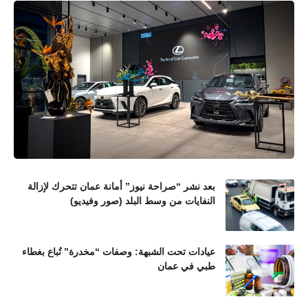
بعد نشر “صراحة نيوز” أمانة عمان تتحرك لإزالة
النفايات من وسط البلد (صور وفيديو)
عيادات تحت الشبهة: وصفات “مخدرة” تُباع بغطاء
طبي في عمان