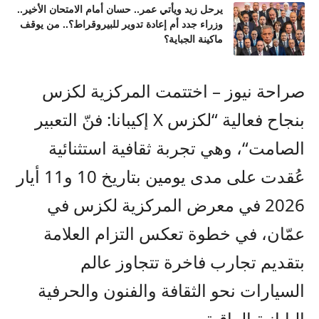
يرحل زيد ويأتي عمر.. حسان أمام الامتحان الأخير..
وزراء جدد أم إعادة تدوير للبيروقراط؟.. من يوقف
ماكينة الجباية؟
صراحة نيوز – اختتمت
ال
مركزية لكزس
بنجاح
فعالية
“
لكزس
X
إكيبانا
: فن
التعبير
الصامت
“
، وهي تجربة ثقافية
استثنائية
عُقدت
على مدى يومين
بتاريخ
10 و11 أيار
2026 في معرض
ال
مركزية لكزس في
عمّان
، في خطوة تعكس التزام العلامة
بتقديم تجارب فاخرة تتجاوز عالم
السيارات نحو الثقافة والفنون والحرفية
اليابانية الراقية
.