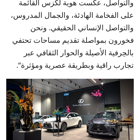
والتواصل،
عكست هوية لكزس القائمة
على الفخامة الهادئة، والجمال المدروس،
والتواصل الإنساني الحقيقي
. ونحن
فخورون بمواصلة
تقديم
مساحات
تحتفي
ب
الحِر
فية الأصيلة والحوار الثقافي
عبر
ت
جارب راقية
و
بطريقة عصرية ومؤثرة
“.