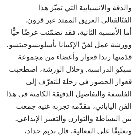
و
الدقة
و
الانسيابية
التي تميّز هذا
الفن
القتالي العريق الممتد عبر قرون
.
أما الأمسية
الثانية
، فقد
تضمّنت
عرض
ًا
حي
ًا
وورشة عمل
لفنّ
ال
إكيبانا
بأسلوب
سو
ج
يتسو،
قدّمتها
رندا قعوار وأعضاء
من
مجموعة
سيكو
الدراسية. وخلال الورشة، اصطحبت
قعوار
الح
ضور
في رحلة للتعرّف إلى
الفلسفة
والتفاصيل الدقيقة
الكامنة
في
هذا
الفن الياباني، مقدّمة تجربة غنية
جمعت
بين البساطة
و
التوازن والتعبير الإبداعي
.
وتعليقًا على الفعالية
،
قال نديم حداد،