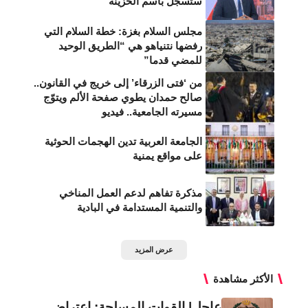
ستسجل باسم الخزينة
مجلس السلام بغزة: خطة السلام التي
رفضها نتنياهو هي “الطريق الوحيد
للمضي قدما”
من ‘فتى الزرقاء’ إلى خريج في القانون..
صالح حمدان يطوي صفحة الألم ويتوّج
مسيرته الجامعية.. فيديو
الجامعة العربية تدين الهجمات الحوثية
على مواقع يمنية
مذكرة تفاهم لدعم العمل المناخي
والتنمية المستدامة في البادية
عرض المزيد
الأكثر مشاهدة
عاجل| القوات المسلحة: اعتراض