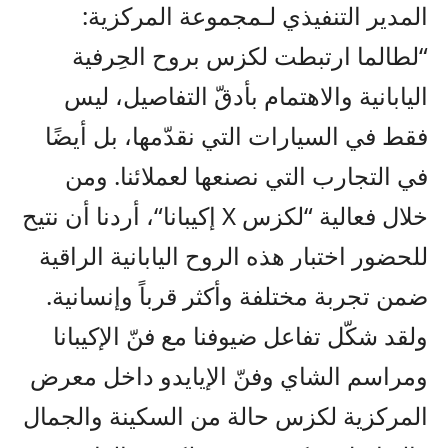
المدير
التنفيذي ل
ـ
مجموعة
ال
مركزية
:
“
لطالما
ارتبطت
لكزس
ب
روح الحِرفية
اليابانية والاهتمام بأدق
التفاصيل، ليس
فقط في السيارات التي
نقدّمها
، بل أيض
ًا
في التجارب التي
نصنعها لعملائنا
. ومن
خلال
فعالية
“
لكزس
X
إكيبانا
“
، أردنا أن نتيح
للحضور
اختبار هذه الروح
اليابانية الراقية
ضمن تجربة مختلفة وأكثر قرباً وإنسانية
.
و
لقد
شكّل
تفاعل
ضيوفنا
مع فن
الإكيبانا
ومراسم الشاي وفن
الإيايدو داخل معرض
ال
مركزية لكزس
حالة من السكينة والجمال