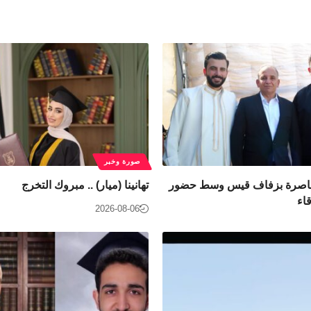
صورة وخبر
مناصرة بزفاف قيس وسط حضور
تهانينا (ميار) .. مبروك التخرج
اء
2026-08-06