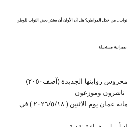
واب.. من خذل المواطن؟ هل آن الأوان أن يعتذر بعض النواب للوطن
بميزانية مستحيلة
حروس روايتها الجديدة (آصف٢٠٥٠)
 ناشرون وموزعون
وذلك في مركز الحسين الثقافي أمانة عمان يوم الاثنين ( ٢٠٢٦/٥/١٨ ) في
 أبو لبن قراءة نقدية