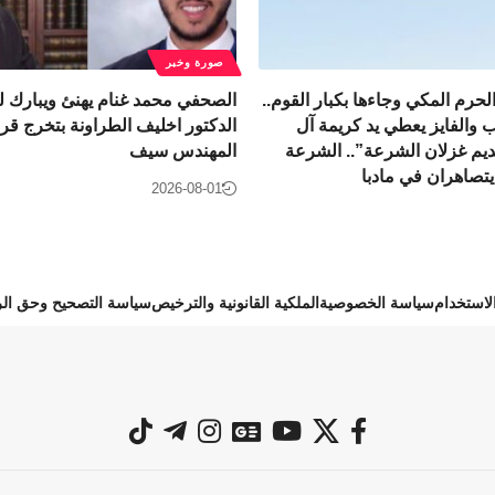
صورة وخبر
لحرم المكي وجاءها بكبار القوم..
الصحفي محمد غنام يهنئ ويبارك لل
والفايز يعطي يد كريمة آل
الدكتور اخليف الطراونة بتخرج قرة
نديم غزلان الشرعة”.. الشرعة
المهندس سيف
يتصاهران في مادبا
2026-08-01
استخدام
سياسة الخصوصية
الملكية القانونية والترخيص
سياسة التصحيح وحق الر