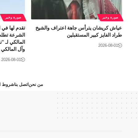
صورة وخبر
صورة وخبر
عياش كريشان يترأس جاهة اعتراف والشيخ
تقدم لها في ا
طراد الفايز كبير المستقبلين
الشرعة تطلب 
المالكي لـ “
2026-08-01
وآل المالكي 
2026-08-01
من نحن
اتصل بنا
شروط ال