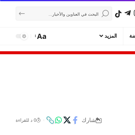
Aa
ضة
المزيد
شارك
0 د للقراءة