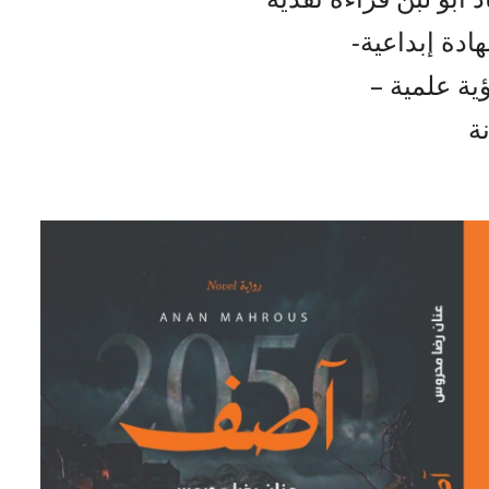
دة إبداعية-
ية علمية –
ة