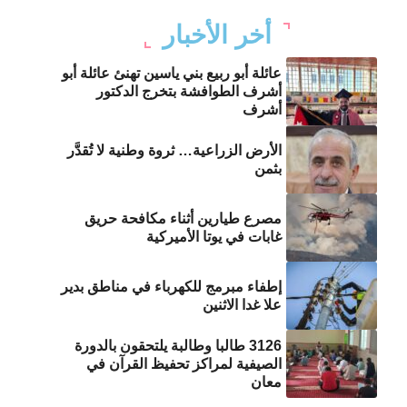
أخر الأخبار
عائلة أبو ربيع بني ياسين تهنئ عائلة أبو
أشرف الطوافشة بتخرج الدكتور
أشرف
الأرض الزراعية… ثروة وطنية لا تُقدَّر
بثمن
مصرع طيارين أثناء مكافحة حريق
غابات في يوتا الأميركية
إطفاء مبرمج للكهرباء في مناطق بدير
علا غدا الاثنين
3126 طالبا وطالبة يلتحقون بالدورة
الصيفية لمراكز تحفيظ القرآن في
معان