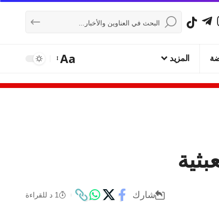
Aa
ضة
المزيد
بثية
شارك
1 د للقراءة