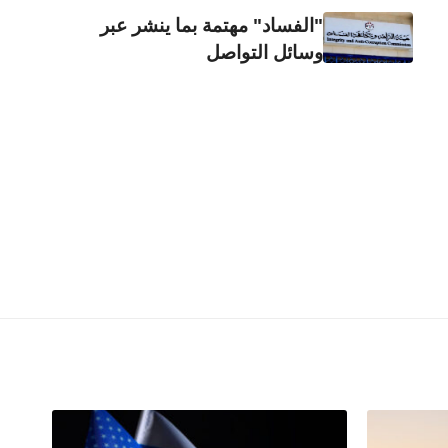
"الفساد" مهتمة بما ينشر عبر
وسائل التواصل