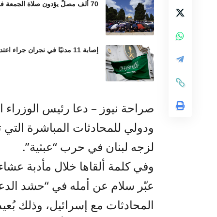
70 ألف مصلٍّ يؤدون صلاة الجمعة في المسجد الأقصى رغم إجراءات الاحتلال المشددة
إصابة 11 مدنيًا في نجران جراء اعتداءات حوثية بالمقذوفات العشوائية
صراحة نيوز – دعا رئيس الوزراء ا
ودولي للمحادثات المباشرة التي ت
لزجه لبنان في حرب “عبثية”.
وفي كلمة ألقاها خلال مأدبة عشا
عبّر سلام عن أمله في “حشد الدع
المحادثات مع إسرائيل، وذلك بُعيد 