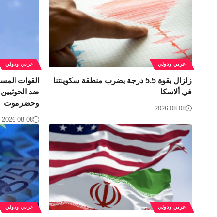
عربي ودولي
عربي ودولي
زلزال بقوة 5.5 درجة يضرب منطقة سكوينتنا
القوات المسل
في ألاسكا
ضد الحوثيين 
وحضرموت
2026-08-08
2026-08-08
عربي ودولي
عربي ودولي