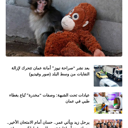
بعد نشر “صراحة نيوز” أمانة عمان تتحرك لإزالة
النفايات من وسط البلد (صور وفيديو)
عيادات تحت الشبهة: وصفات “مخدرة” تُباع بغطاء
طبي في عمان
يرحل زيد ويأتي عمر.. حسان أمام الامتحان الأخير..