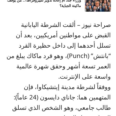
وزراء جدد أم إعادة تدوير للبيروقراط؟.. من يوقف
ماكينة الجباية؟
صراحة نيوز – ألقت الشرطة اليابانية
القبض على مواطنين أمريكيين، بعد أن
تسلل أحدهما إلى داخل حظيرة القرد
“بانتش” (Punch)، وهو قرد ماكاك يبلغ من
العمر تسعة أشهر وحقق شهرة عالمية
واسعة على الإنترنت.
ووفقاً لشرطة مدينة إيتشيكاوا، فإن
المتهمين هما: جاناي دايسون (24 عاماً):
طالب جامعي، وهو الشخص الذي تسلق