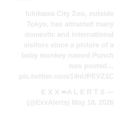
Ichikawa City Zoo, outside
Tokyo, has attracted many
domestic and international
visitors since a picture of a
baby monkey named Punch
was posted…
pic.twitter.com/14nUPEVZ1C
— E X X ➠A L E R T S
(@ExxAlerts)
May 18, 2026