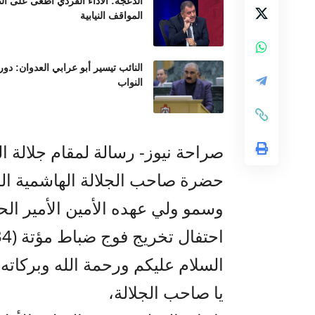
الدعجة: الأداء الفردي أطغى على ال
المواقف النيابية
النائب تيسير أبو عرابي العدوان: د
النواب
صراحة نيوز- رسالة لمقام جلالة 
حضرة صاحب الجلالة الهاشمية الم
وسمو ولي عهده الأمين الأمير الح
احتفال تخريج فوج ضباط مؤتة (34)
السلام عليكم ورحمة الله وبركاته،
يا صاحب الجلالة،