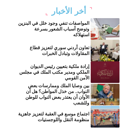
أخر الأخبار
المواصفات تنفي وجود خلل في البنزين
وتوضح أسباب الشعور بسرعة
استهلاكه
تعاون أردني سوري لتعزيز قطاع
المقاولات وتبادل الخبرات
إرادة ملكية بتعيين رئيس الديوان
الملكي ومدير مكتب الملك في مجلس
الأمن القومي
بين وصايا الملك وممارسات بعض
النواب.. من خذل المواطن؟ هل آن
الأوان أن يعتذر بعض النواب للوطن
وللشعب
اجتماع موسع في العقبة لتعزيز جاهزية
منظومة النقل واللوجستيات