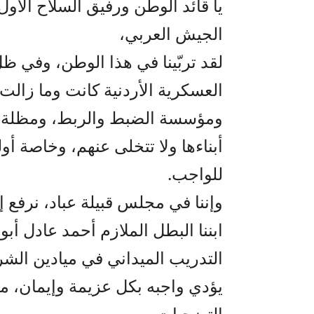
يا قائد الوطن ورفيق السلاح الأول 
الجيش العربي،
لقد تربّينا في هذا الوطن، وفي ظ
العسكرية الأردنية كانت وما زا
ومؤسسة الضبط والربط، ومظلة ال
أبناءها ولا تتخلى عنهم، وخاصة أو
للواجب.
وإننا في مجلس قبيلة عباد، نرفع 
ابننا البطل الملازم أحمد عادل أبو
التدريب الميداني في ميادين الشر
يؤدي واجبه بكل عزيمة وإيمان، 
التضحيات.