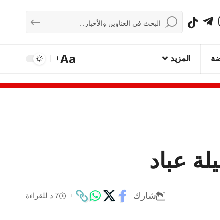
Aa
ضة
المزيد
ة عباد
شارك
7 د للقراءة