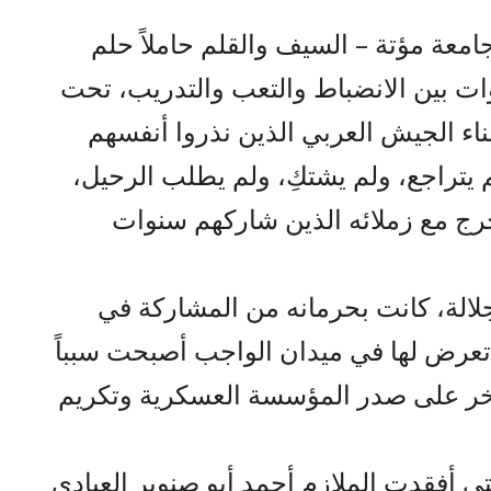
امعة مؤتة – السيف والقلم حاملاً حلم
ات بين الانضباط والتعب والتدريب، تحت
أبناء الجيش العربي الذين نذروا أنفسهم
 يتراجع، ولم يشتكِ، ولم يطلب الرحيل،
خرج مع زملائه الذين شاركهم سنوات
لالة، كانت بحرمانه من المشاركة في
 تعرض لها في ميدان الواجب أصبحت سبباً
 فخر على صدر المؤسسة العسكرية وتكريم
تي أفقدت الملازم أحمد أبو صنوبر العبادي