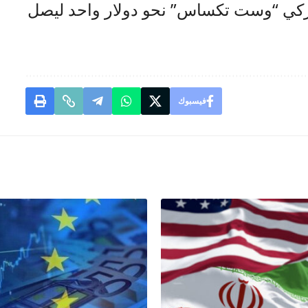
يركي “وست تكساس” نحو دولار واحد ليصل
فيسبوك