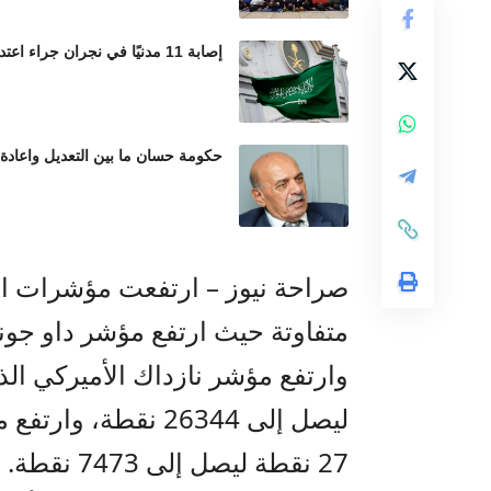
إصابة 11 مدنيًا في نجران جراء اعتداءات حوثية بالمقذوفات العشوائية
حكومة حسان ما بين التعديل واعادة
صراحة نيوز – ارتفعت مؤشرات الأ
متفاوتة حيث ارتفع مؤشر داو جونز الصناعي 294 نقطة 
27 نقطة ليصل إلى 7473 نقطة.