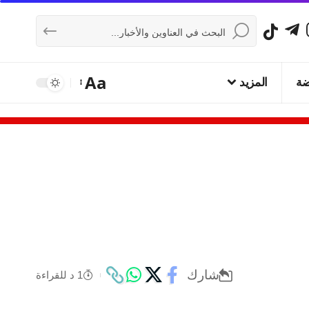
Aa
ضة
المزيد
شارك
1 د للقراءة