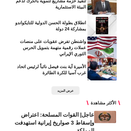
تنفيذ حزمة مشاريع تنموية بالكرك لدعم
البيئة الاستثمارية
انطلاق بطولة الحسن الدولية للتايكواندو
بمشاركة 24 دولة
واشنطن تفرض عقوبات على منصات
عملات رقمية متهمة بتمويل الحرس
الثوري الإيراني
الأميرة آية بنت فيصل نائباً لرئيس اتحاد
غرب آسيا للكرة الطائرة
عرض المزيد
الأكثر مشاهدة
عاجل| القوات المسلحة: اعتراض
وإسقاط 3 صواريخ إيرانية استهدفت
المملكة