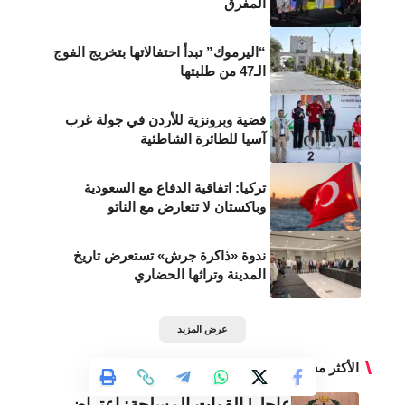
المفرق
“اليرموك” تبدأ احتفالاتها بتخريج الفوج
الـ47 من طلبتها
فضية وبرونزية للأردن في جولة غرب
آسيا للطائرة الشاطئية
تركيا: اتفاقية الدفاع مع السعودية
وباكستان لا تتعارض مع الناتو
ندوة «ذاكرة جرش» تستعرض تاريخ
المدينة وتراثها الحضاري
عرض المزيد
الأكثر مشاهدة
عاجل| القوات المسلحة: اعتراض