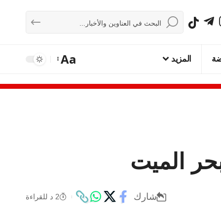
Aa
ضة
المزيد
شارك
2 د للقراءة