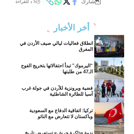
شارك
5 د للقراءة
أخر الأخبار
انطلاق فعاليات ليالي صيف الأردن في
المفرق
“اليرموك” تبدأ احتفالاتها بتخريج الفوج
الـ47 من طلبتها
فضية وبرونزية للأردن في جولة غرب
آسيا للطائرة الشاطئية
تركيا: اتفاقية الدفاع مع السعودية
وباكستان لا تتعارض مع الناتو
ندوة «ذاكرة جرش» تستعرض تاريخ