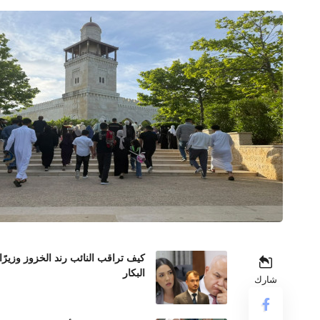
كيف تراقب النائب رند الخزوز وزيرً
البكار
شارك