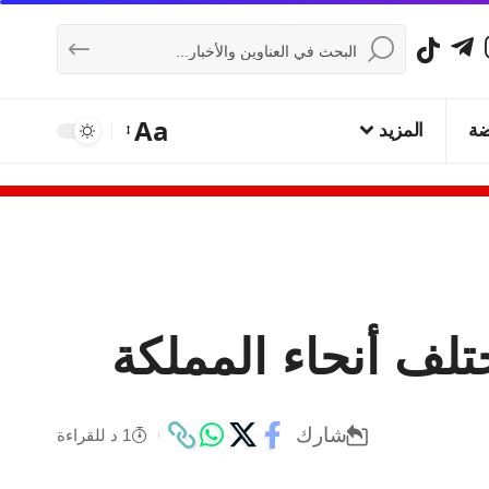
Aa
ضة
المزيد
تلف أنحاء المملكة
شارك
1 د للقراءة