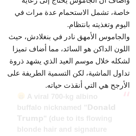
خاصة، تشمل الاستحمام عدة مرات في
اليوم وتغذيته بانتظام.
والجاموس الأمهق نادر في بنغلادش، حيث
اللون الداكن هو السائد، مما أضاف تميزا
لشكله خلال موسم العيد الذي يشهد ذروة
تداول الماشية، لكن التسمية الطريفة على
الأرجح هي التي أنقذت حياته.
A viral 700-kg albino
buffalo nicknamed "𝗗𝗼𝗻𝗮𝗹𝗱
𝗧𝗿𝘂𝗺𝗽" (due to its flowing
blonde hair and signature