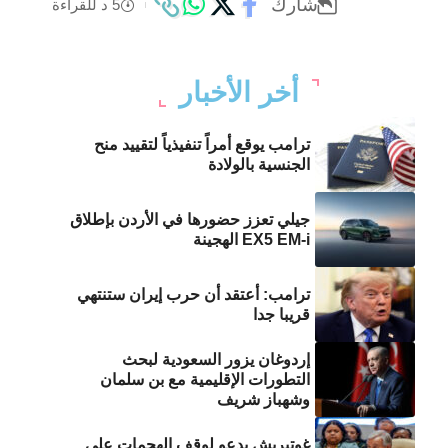
شارك
5 د للقراءة
أخر الأخبار
ترامب يوقع أمراً تنفيذياً لتقييد منح
الجنسية بالولادة
جيلي تعزز حضورها في الأردن بإطلاق
EX5 EM-i الهجينة
ترامب: أعتقد أن حرب إيران ستنتهي
قريبا جدا
إردوغان يزور السعودية لبحث
التطورات الإقليمية مع بن سلمان
وشهباز شريف
غوتيريش يدعو لوقف الهجمات على