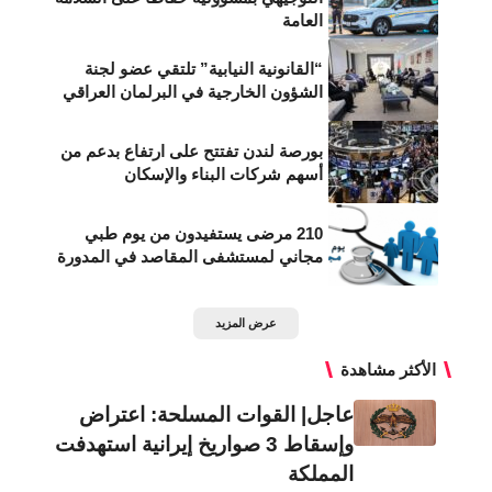
العامة
“القانونية النيابية” تلتقي عضو لجنة
الشؤون الخارجية في البرلمان العراقي
بورصة لندن تفتتح على ارتفاع بدعم من
أسهم شركات البناء والإسكان
210 مرضى يستفيدون من يوم طبي
مجاني لمستشفى المقاصد في المدورة
عرض المزيد
الأكثر مشاهدة
عاجل| القوات المسلحة: اعتراض
وإسقاط 3 صواريخ إيرانية استهدفت
المملكة