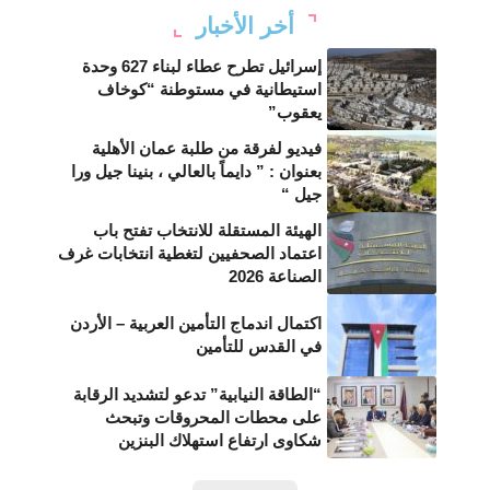
أخر الأخبار
إسرائيل تطرح عطاء لبناء 627 وحدة
استيطانية في مستوطنة “كوخاف
يعقوب”
فيديو لفرقة من طلبة عمان الأهلية
بعنوان : ” دايماً بالعالي ، بنينا جيل ورا
جيل “
الهيئة المستقلة للانتخاب تفتح باب
اعتماد الصحفيين لتغطية انتخابات غرف
الصناعة 2026
اكتمال اندماج التأمين العربية – الأردن
في القدس للتأمين
“الطاقة النيابية” تدعو لتشديد الرقابة
على محطات المحروقات وتبحث
شكاوى ارتفاع استهلاك البنزين