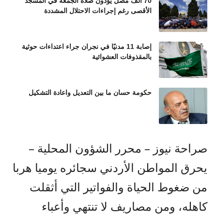
70 ألف مصلٍّ يؤدون صلاة الجمعة في المسجد
الأقصى رغم إجراءات الاحتلال المشددة
إصابة 11 مدنيًا في نجران جراء اعتداءات حوثية
بالمقذوفات العشوائية
حكومة حسان ما بين التعديل واعادة التشكيل
صراحة نيوز – محرر الشؤون المحلية –
يحرق المواطن الأردني سجائره يوميا هربا
من ضغوط الحياة والفواتير التي أثقلت
كاهله، ومن مصاريف لا تنتهي وأعباء