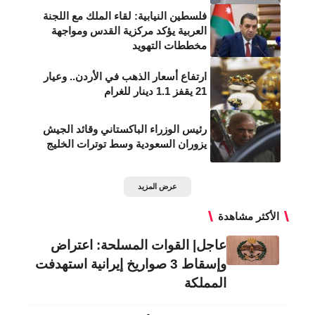
فلسطين النيابية: لقاء الملك مع اللجنة
العربية يؤكد مركزية القدس ومواجهة
مخططات التهويد
ارتفاع أسعار الذهب في الأردن.. وعيار
21 يقفز 1.1 دينار للغرام
رئيس الوزراء الباكستاني وقائد الجيش
يزوران السعودية وسط توترات الخليج
عرض المزيد
الأكثر مشاهدة
عاجل| القوات المسلحة: اعتراض
وإسقاط 3 صواريخ إيرانية استهدفت
المملكة