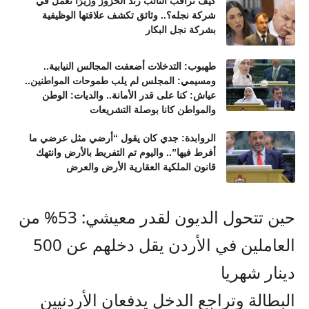
كيف تراقب النائب رند الخزوز وزيرًا تعمل في
شركة نجله؟.. وثائق تكشف علاقتها الوظيفية
بشركة نجل البكار
طهبوب: التدخلات أضعفت المجالس النيابية..
ومسيمي: المجلس لم يلب طموحات المواطنين..
عياش: كنا على قدر الأمانة.. والديات: الوطن
والمواطن كانا بوصلة التشريعات
الروابدة: جدي كان يقول “أرضي مثل عرضي ما
أفرط فيها”.. واليوم تم التفريط بالأرض وانتهك
قانون الملكية العقارية الأرض والعرض
حين تتحول الديون لقدر معيشي: 53% من
العاملين في الأردن يقل دخلهم عن 500
دينار شهريا
البطالة وتراجع الدخل يدفعان الأردنيين