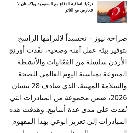
تركيا: اتفاقية الدفاع مع السعودية وباكستان لا
تتعارض مع الناتو
صراحة نيوز –
تجسيداً لالتزامها الراسخ
بتوفير
بيئة عمل آمنة وصحية،
نفّذت
أورنج
الأردن
سلسلة من
الفعّاليات والأنشطة
المتنوعة بمناسبة
اليوم العالمي للصحة
والسلامة المهنية، الذي صادف 28 نيسان
2026
،
ضمن مجموعة من المبادرات التي
نُفذت على مدى عدة أسابيع.
وهدفت هذه
المبادرات إلى تعزيز
الوعي
بهذا
المفهوم
المحوري بين الموظفين، ضمن نهجها