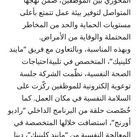
المتواصل
لتوفير
بيئة عمل تتمتع
بأعلى
مستويات الحماية والحد من المخاطر
المحتملة والوقاية من الأمراض.
وبهذه المناسبة، وبالتعاون مع
فريق
“مايند
كلينيك”،
المتخصص
في تلبية
احتياجات
الصحة النفسية، نظّمت الشركة جلسة
توعوية إلكترونية للموظفين
ركّزت
على
السلامة النفسية في
مكان
العمل
.
كما
خُصّصت
حلقة من البرنامج الداخلي “راديو
أورنج”
،
استضافت خلالها المتخصصة في
المعالجة النفسية من “مايند كلينيك”، دينا