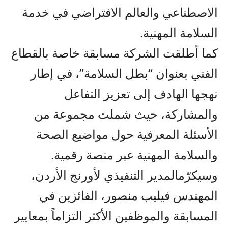
ال
صطناعي والعالم ال
فتراضي في خدمة
السلامة المهنية.
كما أطلقت
الشركة
مسابقة خاصة بالقطاع
الفني
بعنوان “بطل السلامة”
،
في إطار
نهجها
الهادف إلى
تعزيز التفاعل
والمشاركة،
حيث شملت
مجموعة من
الأسئلة
المعرفية حول
مواضيع
الصحة
والسلامة المهنية عبر منصة رقمية
.
وسيكرّم
ا
لمدير التنفيذي لأورنج الأردن
،
المهندس فيليب منصور
،
الفائزين
في
المسابقة
و
الموظفين
الأكثر
التزاماً
بمعايير