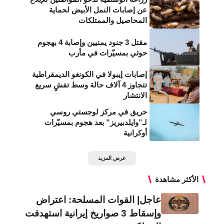
عن إصابات النمل الأبيض لحماية
المحاصيل والممتلكات
مقتل 3 جنود يمنيين وإصابة 4 بهجوم
حوثي بمسيّرات في مأرب
إصابات إيبولا في الكونغو الديمقراطية
تتجاوز 4 آلاف حالة وسط تفشٍ سريع
الانتشار
حريق في مركز لوجستي روسي
لـ”وايلدبيريز” بعد هجوم بمسيّرات
أوكرانية
عرض المزيد
الأكثر مشاهدة
عاجل| القوات المسلحة: اعتراض
وإسقاط 3 صواريخ إيرانية استهدفت