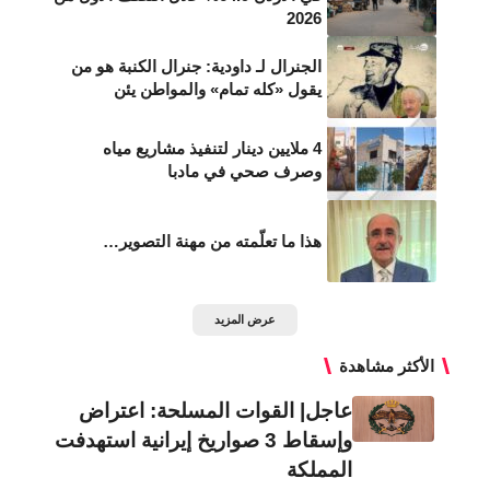
2026
الجنرال لـ داودية: جنرال الكنبة هو من
يقول «كله تمام» والمواطن يئن
4 ملايين دينار لتنفيذ مشاريع مياه
وصرف صحي في مادبا
هذا ما تعلّمته من مهنة التصوير…
عرض المزيد
الأكثر مشاهدة
عاجل| القوات المسلحة: اعتراض
وإسقاط 3 صواريخ إيرانية استهدفت
المملكة