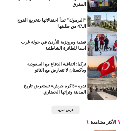
المفرق
“اليرموك” تبدأ احتفالاتها بتخريج الفوج
الـ47 من طلبتها
فضية وبرونزية للأردن في جولة غرب
آسيا للطائرة الشاطئية
تركيا: اتفاقية الدفاع مع السعودية
وباكستان لا تتعارض مع الناتو
ندوة «ذاكرة جرش» تستعرض تاريخ
المدينة وتراثها الحضاري
عرض المزيد
الأكثر مشاهدة