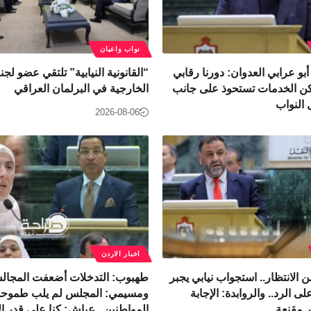
نواب واعيان
أبو عرابي العدوان: دورنا رقابي
“القانونية النيابية” تلتقي عضو لج
كن الخدمات تستحوذ على جانب
الخارجية في البرلمان العراقي
النواب
2026-08-06
اخبار الاردن
ر من الانتظار.. استجواب نيابي يجبر
طهبوب: التدخلات أضعفت المجالس ا
ى الرد.. والروابدة: الإجابة
ومسيمي: المجلس لم يلب طموح
 مقنعة
المواطنين.. عياش: كنا على قدر الأ