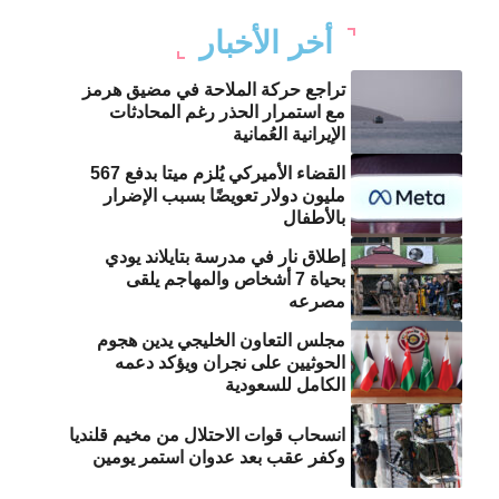
أخر الأخبار
تراجع حركة الملاحة في مضيق هرمز
مع استمرار الحذر رغم المحادثات
الإيرانية العُمانية
القضاء الأميركي يُلزم ميتا بدفع 567
مليون دولار تعويضًا بسبب الإضرار
بالأطفال
إطلاق نار في مدرسة بتايلاند يودي
بحياة 7 أشخاص والمهاجم يلقى
مصرعه
مجلس التعاون الخليجي يدين هجوم
الحوثيين على نجران ويؤكد دعمه
الكامل للسعودية
انسحاب قوات الاحتلال من مخيم قلنديا
وكفر عقب بعد عدوان استمر يومين