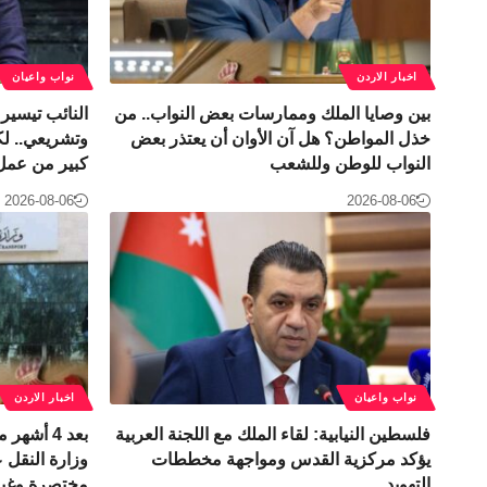
اخبار الاردن
نواب واعيان
بين وصايا الملك وممارسات بعض النواب.. من
النائب تيسير 
خذل المواطن؟ هل آن الأوان أن يعتذر بعض
وتشريعي.. ل
النواب للوطن وللشعب
كبير من عمل 
2026-08-06
2026-08-06
نواب واعيان
اخبار الاردن
فلسطين النيابية: لقاء الملك مع اللجنة العربية
بعد 4 أشه
يؤكد مركزية القدس ومواجهة مخططات
وزارة النقل عل
التهويد
مختصرة وغير