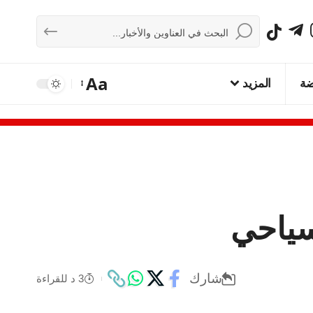
Aa
ضة
المزيد
لسياحي
شارك
3 د للقراءة