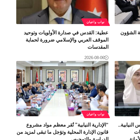
نواب واعيان
نة الشؤون
عطية: القدس في صدارة الأولويات وتوحيد
الموقف العربي والإسلامي ضرورة لحماية
المقدسات
2026-08-06
نواب واعيان
لنيابية..
“الإدارية النيابية” تُقر معظم مواد مشروع
ات
قانون الإدارة المحلية وتؤجل ما تبقى لمزيد من
مانة..
الدراسة والتمحيص