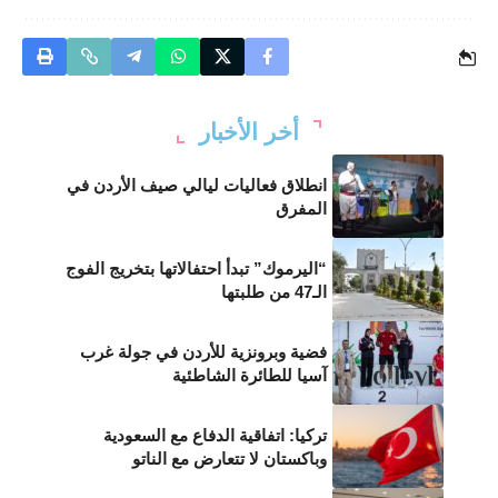
أخر الأخبار
انطلاق فعاليات ليالي صيف الأردن في
المفرق
“اليرموك” تبدأ احتفالاتها بتخريج الفوج
الـ47 من طلبتها
فضية وبرونزية للأردن في جولة غرب
آسيا للطائرة الشاطئية
تركيا: اتفاقية الدفاع مع السعودية
وباكستان لا تتعارض مع الناتو