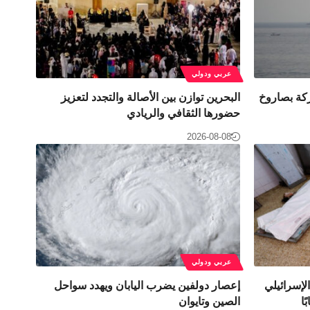
عربي ودولي
ركة بصاروخ
البحرين توازن بين الأصالة والتجدد لتعزيز
حضورها الثقافي والريادي
2026-08-08
عربي ودولي
لإسرائيلي
إعصار دولفين يضرب اليابان ويهدد سواحل
الصين وتايوان