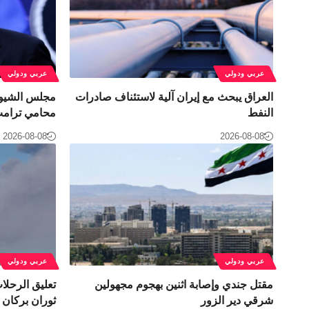
عربي ودولي
عربي ودولي
العراق يبحث مع إيران آلية لاستئناف صادرات
مجلس الشيوخ
النفط
محامي ترامب 
2026-08-08
2026-08-08
عربي ودولي
عربي ودولي
مقتل جندي وإصابة اثنين بهجوم مجهولين
تعليق الرحلا
شرقي دير الزور
ثوران بركان إ