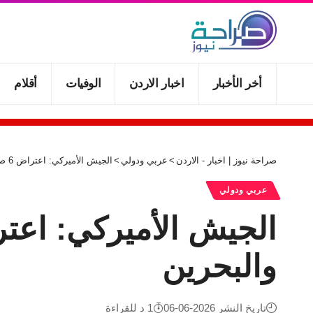
أخر الأخبار
اخبار الاردن
الوفيات
أقلام
صراحة نيوز | اخبار - الاردن
>
عربي ودولي
>
الجيش الأميركي: اعتراض 6 صواريخ إيرانية أُطلقت باتجاه الكويت والبحرين
عربي ودولي
والبحرين
تاريخ النشر 2026-06-06
1 د للقراءة