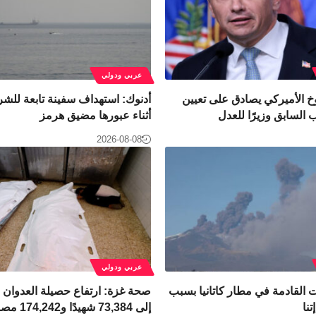
عربي ودولي
 الأميركي يصادق على تعيين
أدنوك: استهداف سفينة تابعة للش
السابق وزيرًا للعدل
أثناء عبورها مضيق هرمز
2026-08-08
عربي ودولي
ت القادمة في مطار كاتانيا بسبب
صحة غزة: ارتفاع حصيلة العدوان ا
تنا
إلى 73,384 شهيدًا و174,242 مصابًا