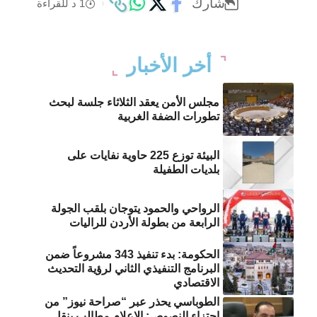
شارك
1 د للقراءة
أخر الأخبار
مجلس الأمن يعقد الثلاثاء جلسة لبحث
تطورات الضفة الغربية
البيئة توزع 225 حاوية نفايات على
بلديات الطفيلة
الرواحي والحمود يتوجان بلقب الجولة
الرابعة من بطولة الأردن للراليات
الحكومة: بدء تنفيذ 343 مشروعاً ضمن
البرنامج التنفيذي الثاني لرؤية التحديث
الاقتصادي
الطوباسي يحذر عبر “صراحة نيوز” من
اجتزاء النصوص: الإعلام مطالب بنقل