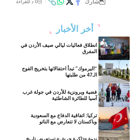
شارك
0 د للقراءة
أخر الأخبار
انطلاق فعاليات ليالي صيف الأردن في
المفرق
“اليرموك” تبدأ احتفالاتها بتخريج الفوج
الـ47 من طلبتها
فضية وبرونزية للأردن في جولة غرب
آسيا للطائرة الشاطئية
تركيا: اتفاقية الدفاع مع السعودية
وباكستان لا تتعارض مع الناتو
ندوة «ذاكرة جرش» تستعرض تاريخ