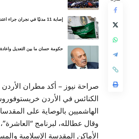
إصابة 11 مدنيًا في نجران جراء اعتداءات حوثية بالمقذوفات العشوائية
حكومة حسان ما بين التعديل واعادة
صراحة نيوز – أكد مطران الأردن
الكنائس في الأردن خريستوفوروس
الهاشميين بالوصاية على المقدسا
وقال عطالله، لبرنامج “العاشرة”،
الأماكن المقدسة الإسلامية والمس