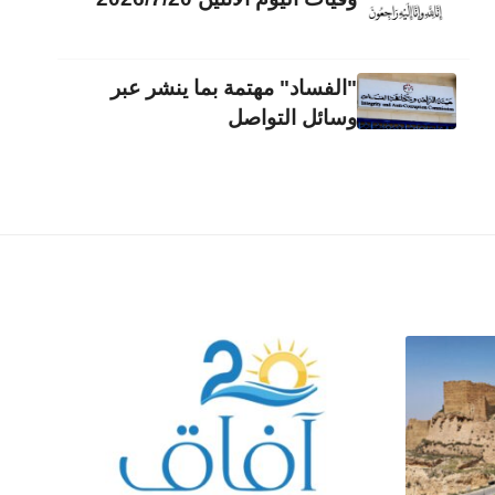
"الفساد" مهتمة بما ينشر عبر
وسائل التواصل