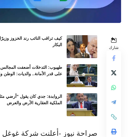
كيف تراقب النائب رند الخزوز وزيرً
البكار
شارك
طهبوب: التدخلات أضعفت المجالس ال
على قدر الأمانة.. والديات: الوطن و
الروابدة: جدي كان يقول “أرضي مثل 
الملكية العقارية الأرض والعرض
صراحة نيوز -أعلنت شركة غوغل 