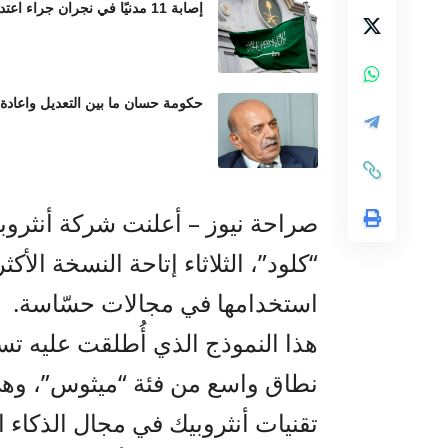
إصابة 11 مدنيًا في نجران جراء اعتداءات حوثية بالمقذوفات العشوائية
حكومة حسان ما بين التعديل واعادة
صراحة نيوز – أعلنت شركة أنثروبي
“كلود”، الثلاثاء إتاحة النسخة الأكث
استخدامها في مجالات حسّاسة.
نطاق واسع من فئة “ميثوس”، وهي
تقنيات أنثروبيك في مجال الذكاء 