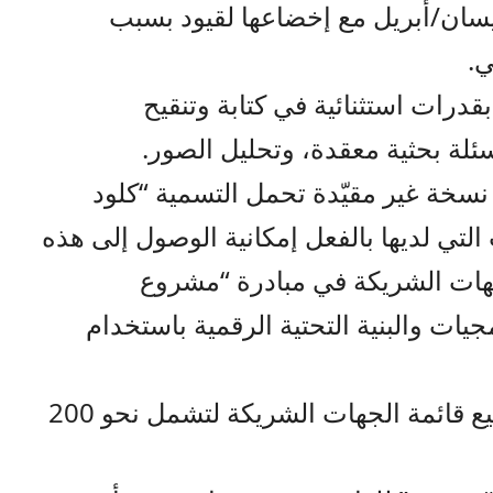
سان/أبريل مع إخضاعها لقيود بسبب
ي.
ك إن “فايبل 5” يتمتع بقدرات استثنائية في كتابة وتنقيح
ئلة بحثية معقدة، وتحليل الصور.
سخة غير مقيّدة تحمل التسمية “كلود
ت التي لديها بالفعل إمكانية الوصول إلى هذه
لجهات الشريكة في مبادرة “مشروع
جيات والبنية التحتية الرقمية باستخدام
وفي مطلع حزيران/يونيو، تم توسيع قائمة الجهات الشريكة لتشمل نحو 200