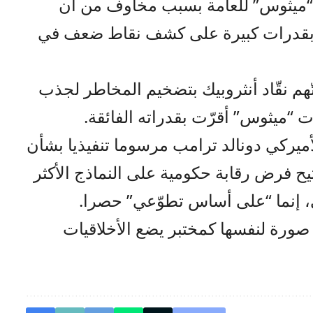
ة “ميثوس” للعامة بسبب مخاوف من أن
تع بقدرات كبيرة على كشف نقاط ضعف في
هم نقّاد أنثروبيك بتضخيم المخاطر لجذب
ت “ميثوس” أقرّت بقدراته الفائقة.
أميركي دونالد ترامب مرسوما تنفيذيا بشأن
يح فرض رقابة حكومية على النماذج الأكثر
، إنما “على أساس تطوّعي” حصرا.
صورة لنفسها كمختبر يضع الأخلاقيات