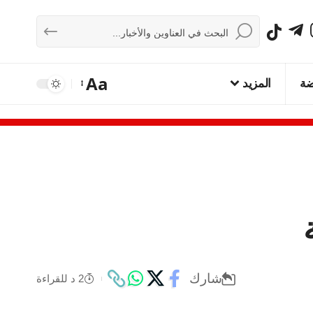
Aa
ضة
المزيد
شارك
2 د للقراءة