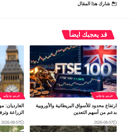
شارك هذا المقال
قد يعجبك ايضاً
عربي ودولي
عربي ودولي
ارتفاع محدود للأسواق البريطانية والأوروبية
الغارديان: 
بدعم من أسهم التعدين
الزراعة وترفع
2026-08-07
2026-08-07