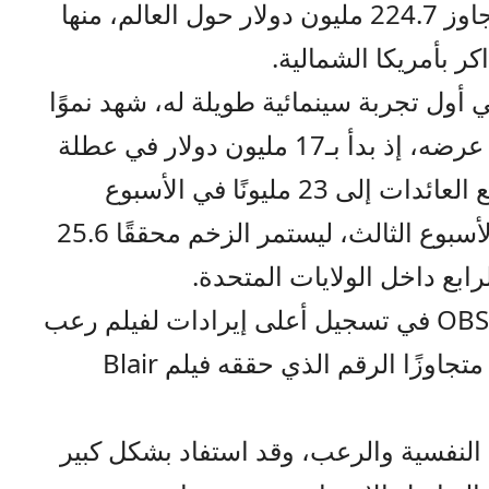
إيرادًا خلال عام 2026، بإجمالي تجاوز 224.7 مليون دولار حول العالم، منها
 أول تجربة سينمائية طويلة له، شهد نموًا
متواصلًا في الإيرادات منذ انطلاق عرضه، إذ بدأ بـ17 مليون دولار في عطلة
نهاية الأسبوع الأولى، قبل أن ترتفع العائدات إلى 23 مليونًا في الأسبوع
الثاني، ثم 26.4 مليون دولار في الأسبوع الثالث، ليستمر الزخم محققًا 25.6
رابع داخل الولايات المتحدة.
ووفقًا لـDeadline، نجح OBSESSION في تسجيل أعلى إيرادات لفيلم رعب
خلال عطلة نهاية أسبوعه الرابعة، متجاوزًا الرقم الذي حققه فيلم Blair
 النفسية والرعب، وقد استفاد بشكل كبير