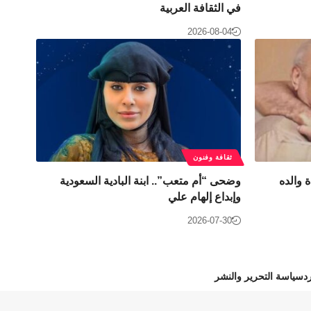
في الثقافة العربية
2026-08-04
ثقافة وفنون
 والده
وضحى “أم متعب”.. ابنة البادية السعودية
وإبداع إلهام علي
2026-07-30
د
سياسة التحرير والنشر