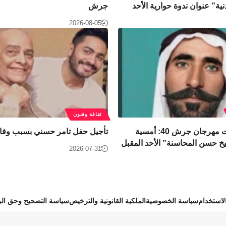
نية” عنوان ندوة حوارية الأحد
جرش
2026-08-05
ثقافة وفنون
​ضمن فعاليات مهرجان جرش 40: أمسية
تأجيل حفل تامر حسني بسبب وفاة
خ حسن المحاسنة” الأحد المقبل
2026-07-31
استخدام
سياسة الخصوصية
الملكية القانونية والترخيص
سياسة التصحيح وحق الر