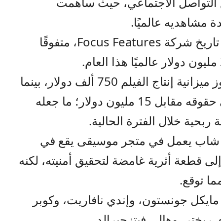
ع التواصل الاجتماعي، حيث ساهمت
ة مشاهديه عالميًا.
كما أصبح الفيلم الأعلى إيرادًا في تاريخ شركة Focus Features، متفوقًا
ورغم هذا النجاح الضخم، لم تتجاوز ميزانية إنتاج الفيلم 750 ألف دولار، بينما
استحوذت Focus Features على حقوقه مقابل 15 مليون دولار؛ ما جعله
 ربحية خلال الفترة الحالية.
داث OBSESSION حول شاب يعمل في متجر موسيقى يقع في
ى قطعة أثرية غامضة لتحقيق أمنيته، لكنه
ما توقع.
ايكل جونستون، وإندي نافاريت، وكوبر
ريختر، وهالي فيتزجيرالد.