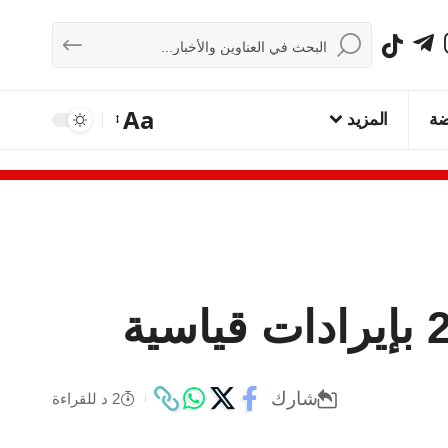
Aa
ضة
المزيد
شارك
2 د للقراءة