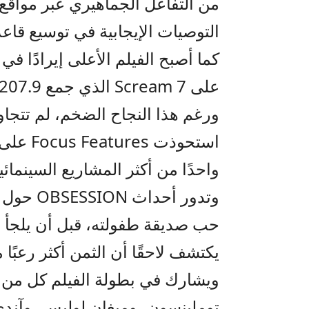
من التفاعل الجماهيري عبر مواق
التوصيات الإيجابية في توسيع قاعد
على Scream 7 الذي جمع 207.9 مليون دولار عالميًا هذا العام.
واحدًا من أكثر المشاريع السينمائية
وتدور أح
حب صديقة طفولته، قبل أن يلجأ إل
يكتشف لاحقًا أن الثمن أكثر رعبًا م
ويشارك في بطولة الفيلم كل من م
توملينسون، وميغان لوليس، وآندي 