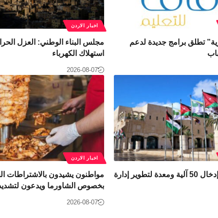
اخبار الاردن
رية” تطلق برامج جديدة لدعم
مجلس البناء الوطني: العزل الح
باب
استهلاك الكهرباء
2026-08-07
اخبار الاردن
أمانة عمّان: إدخال 50 آلية ومعدة لتطوير إدارة
مواطنون يشيدون بالاشتراطات ال
بخصوص الشاورما ويدعون لتشديد 
2026-08-07