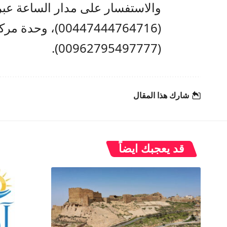
والاستفسار على مدار الساعة عبر
(
00447444764716
)، وحدة مركز
).
00962795497777
(
شارك هذا المقال
قد يعجبك ايضاً