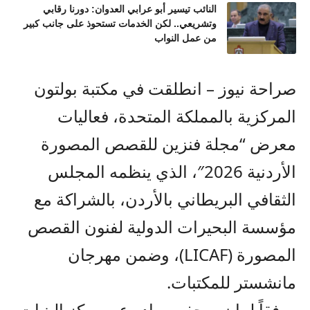
النائب تيسير أبو عرابي العدوان: دورنا رقابي
وتشريعي.. لكن الخدمات تستحوذ على جانب كبير
من عمل النواب
صراحة نيوز – انطلقت في مكتبة بولتون
المركزية بالمملكة المتحدة، فعاليات
معرض “مجلة فنزين للقصص المصورة
الأردنية 2026″، الذي ينظمه المجلس
الثقافي البريطاني بالأردن، بالشراكة مع
مؤسسة البحيرات الدولية لفنون القصص
المصورة (LICAF)، وضمن مهرجان
مانشستر للمكتبات.
​ووفقاً لبيان صحفي صادر عن مركز البنيات