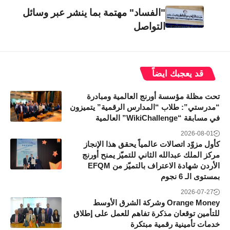
"الفساد" مهتمة بما ينشر عبر وسائل
التواصل
قد يعجبك ايضاً
تحت مظلة مؤسسة أورنج العالمية ومبادرة
“مدرستي”: طلاب “المدارس الرقمية” يتميزون
في مسابقة “WikiChallenge” العالمية
2026-08-01
كأول مزوّد اتصالات عالمياً يحقق هذا الإنجاز
مركز الملك عبدالله الثاني للتميّز يمنح أورنج
الأردن شهادة الاعتراف بالتميّز من EFQM
بمستوى الـ 6 نجوم
2026-07-27
Orange Money وشركة الشرق الأوسط
للتأمين توقعان مذكرة تفاهم للعمل على إطلاق
خدمات تأمينية رقمية مبتكرة