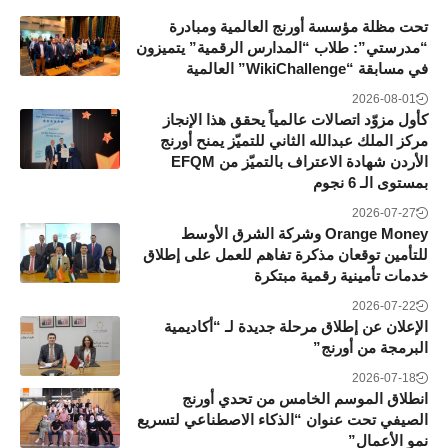
تحت مظلة مؤسسة أورنج العالمية ومبادرة
“مدرستي”: طلاب “المدارس الرقمية” يتميزون
في مسابقة “WikiChallenge” العالمية
2026-08-01
كأول مزوّد اتصالات عالمياً يحقق هذا الإنجاز
مركز الملك عبدالله الثاني للتميّز يمنح أورنج
الأردن شهادة الاعتراف بالتميّز من EFQM
بمستوى الـ 6 نجوم
2026-07-27
Orange Money وشركة الشرق الأوسط
للتأمين توقعان مذكرة تفاهم للعمل على إطلاق
خدمات تأمينية رقمية مبتكرة
2026-07-22
الإعلان عن إطلاق مرحلة جديدة لـ “أكاديمية
البرمجة من أورنج”
2026-07-18
انطلاق الموسم الخامس من تحدي أورنج
الصيفي تحت عنوان “الذكاء الاصطناعي لتسريع
نمو الأعمال”